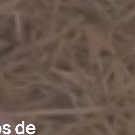
os
de