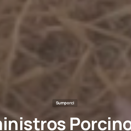
Sumporci
inistros
Porcin