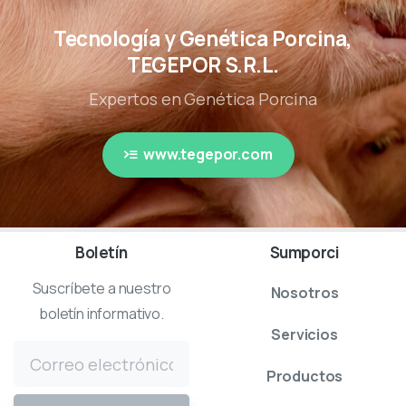
Tecnología y Genética Porcina,
TEGEPOR S.R.L.
Expertos en Genética Porcina
www.tegepor.com
Boletín
Sumporci
Suscríbete a nuestro
Nosotros
boletín informativo.
Servicios
Productos