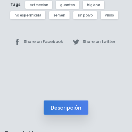
Tags:
extraccion
guantes
higiene
no espermicida
semen
sin polvo
vinilo
Share on Facebook
Share on twitter
Descripción