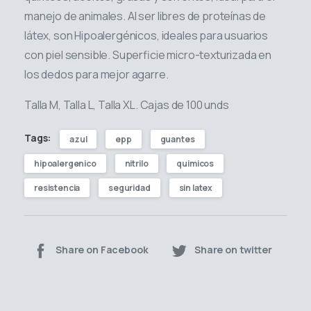
manejo de animales. Al ser libres de proteínas de
látex, son Hipoalergénicos, ideales para usuarios
con piel sensible. Superficie micro-texturizada en
los dedos para mejor agarre.
Talla M, Talla L, Talla XL. Cajas de 100 unds
Tags:
azul
epp
guantes
hipoalergenico
nitrilo
quimicos
resistencia
seguridad
sin latex
Share on Facebook
Share on twitter