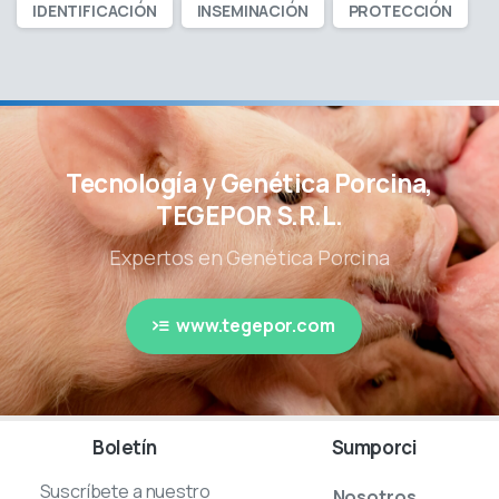
IDENTIFICACIÓN
INSEMINACIÓN
PROTECCIÓN
Tecnología y Genética Porcina,
TEGEPOR S.R.L.
Expertos en Genética Porcina
www.tegepor.com
Boletín
Sumporci
Suscríbete a nuestro
Nosotros