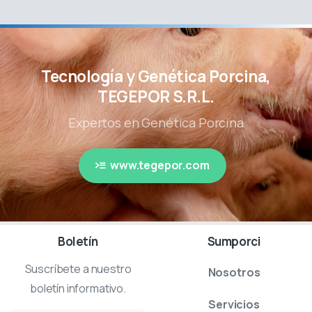
Tecnología y Genética Porcina,
TEGEPOR S.R.L.
Expertos en Genética Porcina
www.tegepor.com
Boletín
Sumporci
Suscríbete a nuestro
Nosotros
boletín informativo.
Servicios